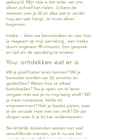
gebeurd.
Mijn visie is dat ieder van ons
alleen zichzelf kan helen. Jij bent de
meester over je lijf en alles wat er verder
nog aan vast hangt. Je moet alleen
beginnen.
Intake… laten we kennismaken en zien hoe
je reageert op mijn aanraking.. een intake
duurt ongeveer 90 minuten. Een gesprek
en tijd om de aanraking te ervaren.
You: ontdekken wat er is
Wil je jezelf beter leren kennen? Wil je
bewuster worden van lijf, emoties en
gedachten? Weten hoe ze elkaar
beïnvloeden? Sta je open om te leren
omgaan met wat je nu nog lastig vindt? Wil
je meer compassie, liefde en
empowerment? Heb je fysieke pijnen, waar
je de oorzaak maar niet van vindt? Dit zijn
dingen waar ik je bij kan ondersteunen.
Na letterlijk duizenden sessies met veel
verschillende mensen, zie ik nu wie het