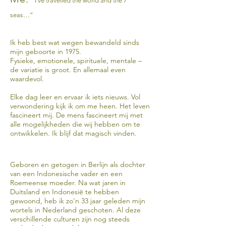
“I’ve travelled the world and the 7
seas…”
Ik heb best wat wegen bewandeld sinds
mijn geboorte in 1975.
Fysieke, emotionele, spirituele, mentale –
de variatie is groot. En allemaal even
waardevol.
Elke dag leer en ervaar ik iets nieuws. Vol
verwondering kijk ik om me heen. Het leven
fascineert mij. De mens fascineert mij met
alle mogelijkheden die wij hebben om te
ontwikkelen. Ik blijf dat magisch vinden.
Geboren en getogen in Berlijn als dochter
van een Indonesische vader en een
Roemeense moeder. Na wat jaren in
Duitsland en Indonesië te hebben
gewoond, heb ik zo'n 33 jaar geleden mijn
wortels in Nederland geschoten. Al deze
verschillende culturen zijn nog steeds