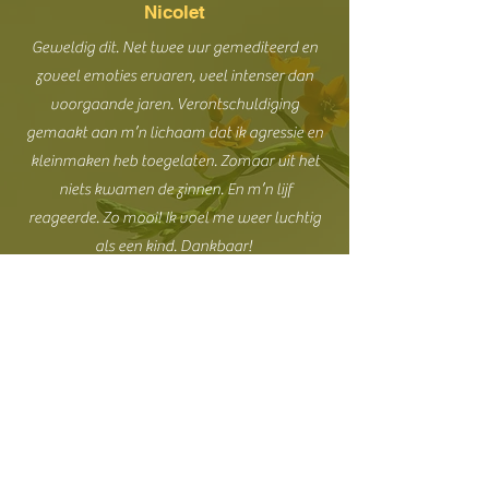
Nicolet
Geweldig dit. Net twee uur gemediteerd en
zoveel emoties ervaren, veel intenser dan
voorgaande jaren. Verontschuldiging
gemaakt aan m’n lichaam dat ik agressie en
kleinmaken heb toegelaten. Zomaar uit het
niets kwamen de zinnen. En m’n lijf
reageerde. Zo mooi! Ik voel me weer luchtig
als een kind. Dankbaar!
Marc
Wunderbar! Niks meer en niks minder... Ik
heb een heerlijk rustig weekend gehad,
kan veel beter voor mezelf zorgen dan
voorheen. Dus kalmer aan werken thuis,