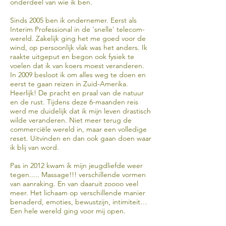
onderdeel van wie ik ben.
Sinds 2005 ben ik ondernemer. Eerst als
Interim Professional in de 'snelle' telecom-
wereld. Zakelijk ging het me goed voor de
wind, op persoonlijk vlak was het anders. Ik
raakte uitgeput en begon ook fysiek te
voelen dat ik van koers moest veranderen.
In 2009 besloot ik om alles weg te doen en
eerst te gaan reizen in Zuid-Amerika.
Heerlijk! De pracht en praal van de natuur
en de rust. Tijdens deze 6-maanden reis
werd me duidelijk dat ik mijn leven drastisch
wilde veranderen. Niet meer terug de
commerciële wereld in, maar een volledige
reset. Uitvinden en dan ook gaan doen waar
ik blij van word.
Pas in 2012 kwam ik mijn jeugdliefde weer
tegen..... Massage!!! verschillende vormen
van aanraking. En van daaruit zoooo veel
meer. Het lichaam op verschillende manier
benaderd, emoties, bewustzijn, intimiteit…
Een hele wereld ging voor mij open.