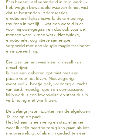
Er is heeeel veel veranderd in mijn werk. Ik
heb wegen bewandeld waarvan ik niet wist
dat ze bestonden. Ademsessies,
emotioneel lichaamswerk, de-armouring,
trauma’s in het lijf… wat een wereld is er
voor mij opengegaan en dus ook voor de
mensen waar ik mee werk. Het fysieke,
emotionele, cognitieve samenspel,
vergezeld met een vleugje magie fascineert
en inspireert mij.
Een paar zinnen waarmee ik mezelf kan
omschrijven:
Ik ben een geboren optimist met een
passie voor het leven. Nieuwsgierig,
avontuurlijk, beetje gek, vol energie, zacht
van aard, moedig, open en compassievol.
Mijn werk is een levenswijze en staat dus in
verbinding met wie ik ben.
De belangrijkste inzichten van de afgelopen
13 jaar op dit pad:
Het lichaam is een veilig en stabiel anker
waar ik altijd naartoe terug kan gaan als iets
me overweldigt of als mijn gedachten een