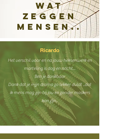
Wat
zeggen
mensen..
Ricardo
Het verschil voor en na jouw heksenwerk en
marteling is dag en nacht...
Ben je dankbaar
Dank dat je mjjn drama zo lekker duldt ..dat
ik mens mag zijn bij jou en zonder maskers
kan zíjn..