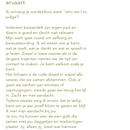
ervaart
Ik ontvang je oordeelloos want: ‘who am I to
judge?’
Iedereen bewandelt zijn eigen pad en
daarin is goed en slecht niet relevant.
Mijn werk gaat vooral om zelfzorg en
bewustwording. Ik wil weten wie je bent,
wat je voelt, wat je denkt en wat er speelt in
je leven. Zowel in losse sessies als in de
langere trajecten nemen we de tijd om
contact te maken. Je bent welkom zoals je
bent.
Het lichaam is de rode draad in vrijwel alle
sessies die we samen afstemmen. Ook al
gaan we werken aan emoties of
overtuigingen, steeds gaan we terug het lijf
in. Zacht en met aandacht.
Tijdens sessies zorg ik ervoor dat je veilig
bent om je aan jezelf bloot te geven en blijf
ik met mijn aandacht bij jou.
Je zou mij kunnen zien als een gids die
samen met jou vlaggetjes en markeringen
plaatst. Jij, alleen jij, kiest wat hiermee