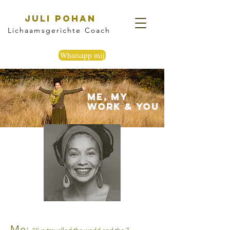
Juli Pohan
Lichaamsgerichte Coach
Whatsapp mij
Me, my
work & you
Me: