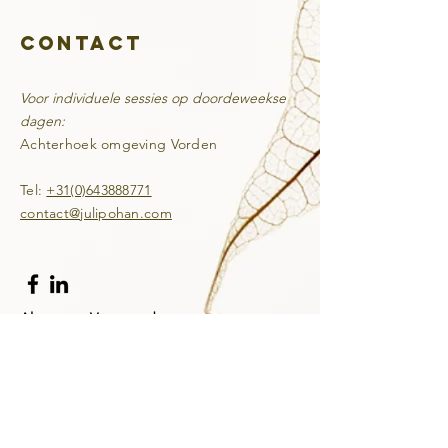
Contact
Voor individuele sessies op doordeweekse
dagen:
Achterhoek omgeving Vorden
Tel:
+31(0)643888771​
contact@julipohan.com
Algemene Voorwaarden
© 2021 by Juli Pohan.
Proudly created with
SPIRIT.com